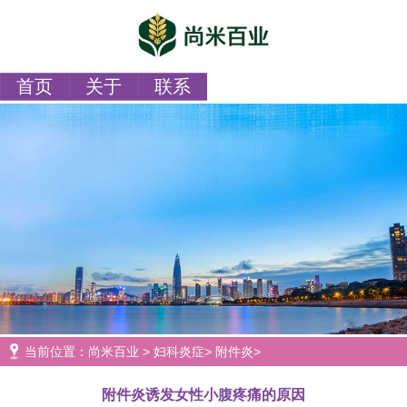
首页
关于
联系
当前位置：
尚米百业
>
妇科炎症
>
附件炎
>
附件炎诱发女性小腹疼痛的原因