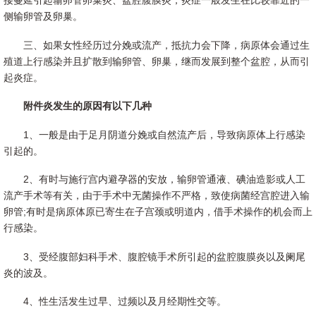
接蔓延引起输卵管卵巢炎、盆腔腹膜炎，炎症一般发生在比较靠近的一
侧输卵管及卵巢。
三、如果女性经历过分娩或流产，抵抗力会下降，病原体会通过生
殖道上行感染并且扩散到输卵管、卵巢，继而发展到整个盆腔，从而引
起炎症。
附件炎发生的原因有以下几种
1、一般是由于足月阴道分娩或自然流产后，导致病原体上行感染
引起的。
2、有时与施行宫内避孕器的安放，输卵管通液、碘油造影或人工
流产手术等有关，由于手术中无菌操作不严格，致使病菌经宫腔进入输
卵管;有时是病原体原已寄生在子宫颈或明道内，借手术操作的机会而上
行感染。
3、受经腹部妇科手术、腹腔镜手术所引起的盆腔腹膜炎以及阑尾
炎的波及。
4、性生活发生过早、过频以及月经期性交等。