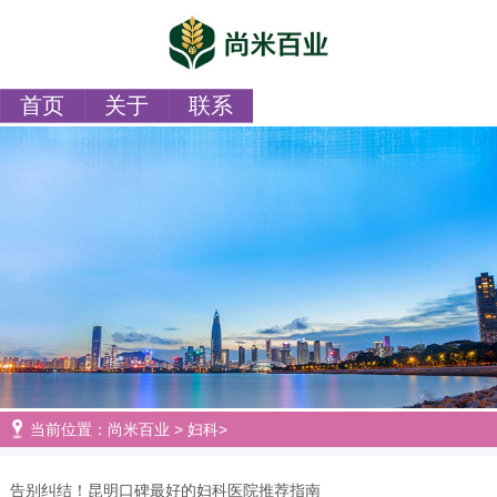
首页
关于
联系
当前位置：
尚米百业
>
妇科
>
告别纠结！昆明口碑最好的妇科医院推荐指南