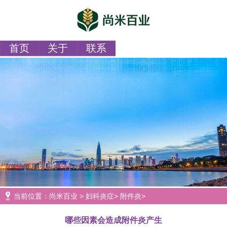
首页
关于
联系
当前位置：
尚米百业
>
妇科炎症
>
附件炎
>
哪些因素会造成附件炎产生