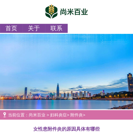
首页
关于
联系
当前位置：
尚米百业
>
妇科炎症
>
附件炎
>
女性患附件炎的原因具体有哪些