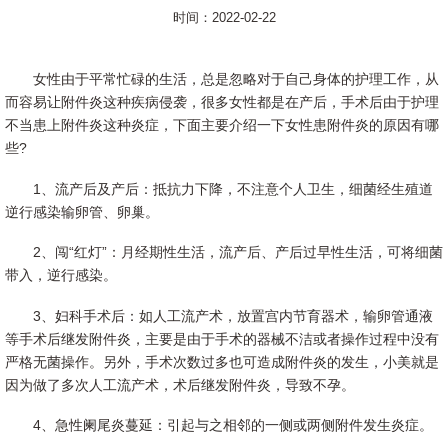
时间：2022-02-22
女性由于平常忙碌的生活，总是忽略对于自己身体的护理工作，从
而容易让附件炎这种疾病侵袭，很多女性都是在产后，手术后由于护理
不当患上附件炎这种炎症，下面主要介绍一下女性患附件炎的原因有哪
些?
1、流产后及产后：抵抗力下降，不注意个人卫生，细菌经生殖道
逆行感染输卵管、卵巢。
2、闯“红灯”：月经期性生活，流产后、产后过早性生活，可将细菌
带入，逆行感染。
3、妇科手术后：如人工流产术，放置宫内节育器术，输卵管通液
等手术后继发附件炎，主要是由于手术的器械不洁或者操作过程中没有
严格无菌操作。另外，手术次数过多也可造成附件炎的发生，小美就是
因为做了多次人工流产术，术后继发附件炎，导致不孕。
4、急性阑尾炎蔓延：引起与之相邻的一侧或两侧附件发生炎症。