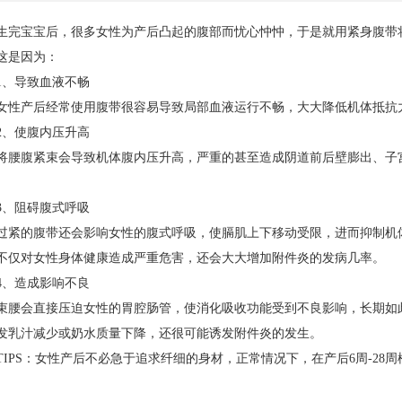
生完宝宝后，很多女性为产后凸起的腹部而忧心忡忡，于是就用紧身腹带
这是因为：
1、导致血液不畅
女性产后经常使用腹带很容易导致局部血液运行不畅，大大降低机体抵抗
2、使腹内压升高
将腰腹紧束会导致机体腹内压升高，严重的甚至造成阴道前后壁膨出、子
。
3、阻碍腹式呼吸
过紧的腹带还会影响女性的腹式呼吸，使膈肌上下移动受限，进而抑制机
不仅对女性身体健康造成严重危害，还会大大增加附件炎的发病几率。
4、造成影响不良
束腰会直接压迫女性的胃腔肠管，使消化吸收功能受到不良影响，长期如
发乳汁减少或奶水质量下降，还很可能诱发附件炎的发生。
TIPS：女性产后不必急于追求纤细的身材，正常情况下，在产后6周-2