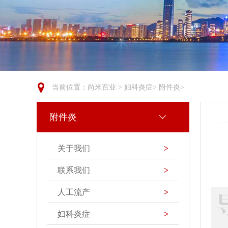
当前位置：
尚米百业
>
妇科炎症
>
附件炎
>
附件炎
关于我们
>
联系我们
>
人工流产
>
妇科炎症
>