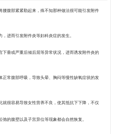
将腰腹部紧紧勒起来，殊不知那种做法很可能引发附件
力，进而引发附件炎等妇科炎症的发生。
宫下垂或严重后倾后屈等异常状况，进而诱发附件炎的
体正常腹部呼吸，导致头晕、胸闷等慢性缺氧症状的发
此就很容易导致女性营养不良，使其抵抗下下降，不仅
8周松弛的腹壁以及子宫异位等现象都会自然恢复。