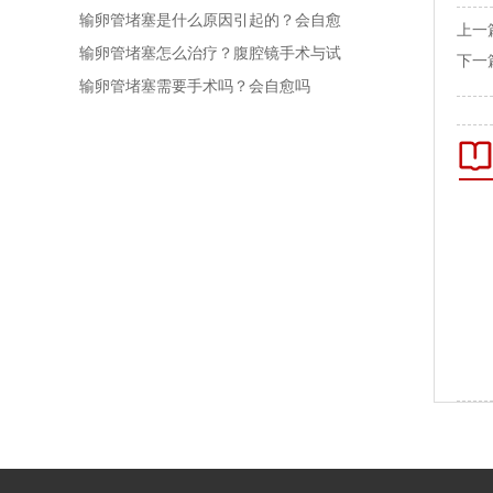
输卵管堵塞是什么原因引起的？会自愈
上一
吗
输卵管堵塞怎么治疗？腹腔镜手术与试
下一
管婴儿对比
输卵管堵塞需要手术吗？会自愈吗