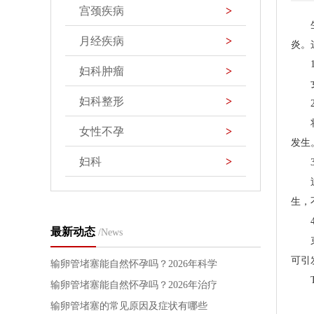
宫颈疾病
>
月经疾病
>
炎。
妇科肿瘤
>
妇科整形
>
女性不孕
>
发生
妇科
>
生，
最新动态
/News
可引
输卵管堵塞能自然怀孕吗？2026年科学
疏通方法与治疗方案详解
输卵管堵塞能自然怀孕吗？2026年治疗
方法与备孕指南
输卵管堵塞的常见原因及症状有哪些