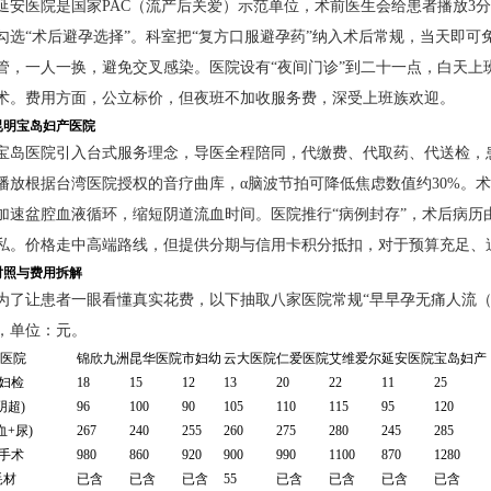
延安医院是国家PAC（流产后关爱）示范单位，术前医生会给患者播放3
勾选“术后避孕选择”。科室把“复方口服避孕药”纳入术后常规，当天即
管，一人一换，避免交叉感染。医院设有“夜间门诊”到二十一点，白天上
术。费用方面，公立标价，但夜班不加收服务费，深受上班族欢迎。
昆明宝岛妇产医院
宝岛医院引入台式服务理念，导医全程陪同，代缴费、代取药、代送检，患
播放根据台湾医院授权的音疗曲库，α脑波节拍可降低焦虑数值约30%。术
加速盆腔血液循环，缩短阴道流血时间。医院推行“病例封存”，术后病历
私。价格走中高端路线，但提供分期与信用卡积分抵扣，对于预算充足、
对照与费用拆解
为了让患者一眼看懂真实花费，以下抽取八家医院常规“早早孕无痛人流（
，单位：元。
 医院
锦欣九洲
昆华医院
市妇幼
云大医院
仁爱医院
艾维爱尔
延安医院
宝岛妇产
妇检
18
15
12
13
20
22
11
25
阴超)
96
100
90
105
110
115
95
120
血+尿)
267
240
255
260
275
280
245
285
手术
980
860
920
900
990
1100
870
1280
耗材
已含
已含
已含
55
已含
已含
已含
已含