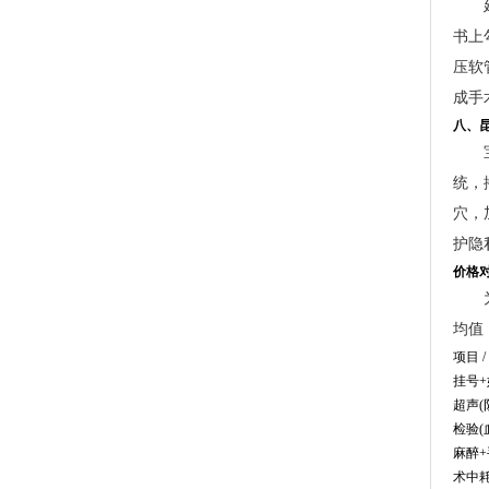
书上
压软
成手
八、
统，
穴，
护隐
价格
均值
项目 /
挂号+
超声(
检验(
麻醉+
术中