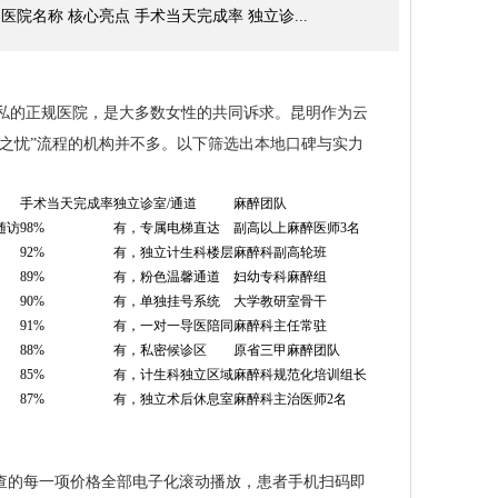
院名称 核心亮点 手术当天完成率 独立诊...
私的正规医院，是大多数女性的共同诉求。昆明作为云
顾之忧”流程的机构并不多。以下筛选出本地口碑与实力
手术当天完成率
独立诊室/通道
麻醉团队
随访
98%
有，专属电梯直达
副高以上麻醉医师3名
92%
有，独立计生科楼层
麻醉科副高轮班
89%
有，粉色温馨通道
妇幼专科麻醉组
90%
有，单独挂号系统
大学教研室骨干
91%
有，一对一导医陪同
麻醉科主任常驻
88%
有，私密候诊区
原省三甲麻醉团队
85%
有，计生科独立区域
麻醉科规范化培训组长
87%
有，独立术后休息室
麻醉科主治医师2名
查的每一项价格全部电子化滚动播放，患者手机扫码即