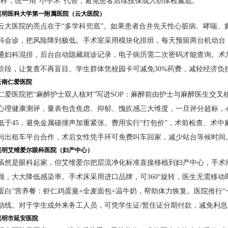
字样，统一用“小手术”代替，避免患者后续投保或入职体检尴尬。
昆明医科大学第一附属医院（云大医院）
云大医院的亮点在于“多学科兜底”。如果患者合并先天性心脏病、哮喘、
科会诊，把风险降到极低。手术室采用模块化排班，每天预留两台机动台，
通妇科混排，后台自动隐藏就诊记录，电子病历需二次密码才能查询。术后
阶段，让复查不再盲目。学生群体凭校园卡可减免30%药费，减轻经济负
云南仁爱医院
仁爱医院把“麻醉护士双人核对”写进SOP：麻醉前由护士与麻醉医生交
心理健康测评，量表包含焦虑、抑郁、愧疚感三大维度，一旦评分超标，
低于45，避免金属碰撞声加重紧张。费用实行“打包价”，术前检查、术
与出租车平台合作，术后女性凭手环可免费叫车回家，减少站台等候时间
昆明艾维爱尔眼科医院（妇产中心）
虽然是眼科起家，但艾维爱尔把层流净化标准直接移植到妇产中心，手术间
颗，大大降低感染率。手术床采用进口品牌，可360°旋转，医生无需移
蛋白”营养餐：虾仁鸡蛋羹+全麦面包+温牛奶，帮助体力恢复。医院推行
动线。对于学生或外来务工人员，可凭学生证/暂住证分期付款，减免利息
昆明市延安医院