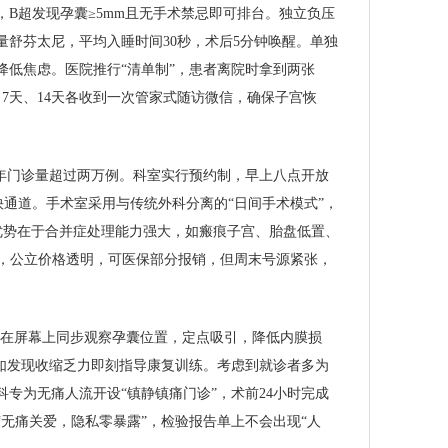
B超发现孕囊≥5mm且无手术禁忌即可排台。独立负压
舒芬太尼，平均入睡时间30秒，术后5分钟唤醒。单独
低焦虑。医院推行“清单制”，患者离院时拿到两张
7天、14天各收到一次管家式随访微信，确保子宫恢
年门诊量超过两万例。科室实行预约制，早上八点开放
通道。手术室采用与传统外科分离的“日间手术模式”，
优势在于合并症处理能力强大，如瘢痕子宫、胎盘低置、
面，公立价格透明，可医保部分报销，但周末号源紧张，
宫腔，医生在屏幕上同步观察孕囊位置，定点吸引，降低内膜损
如发现收缩乏力即刻指导康复训练。考虑到就诊者多为
专为无痛人流开设“镇静镇痛门诊”，术前24小时完成
无痛关爱，隐私零暴露”，检验报告单上不会出现“人