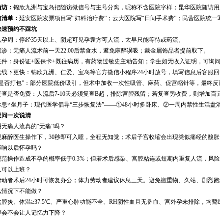
随访：
锦欣九洲与宝岛把随访微信号与主号分离，昵称不含医院字样；昆华医院随访用
与清单：
延安医院发票项目写“妇科治疗费”；云大医院写“日间手术费”；民营医院统一
快速预约不踩坑
认孕周：停经35天以上、阴超可见孕囊方可人流，太早只能等待或药流。
就诊：无痛人流术前一天22:00后禁食水，避免麻醉误吸；戴金属饰品者提前取下。
证件：身份证+医保卡+既往病历，有药物过敏史主动告知；学生如无收入证明，可询
比线下更快：锦欣九洲、仁爱、宝岛等官方微信小程序24小时放号，填写信息后客服
“是否打包”：部分医院低价吸引，但术中加收一次性吸管、麻药、促宫缩针等，最终反
复查是否免费：人流后7-10天必须复查B超，排除宫腔残留；若复查另收费，则增加
休息≠坐月子：现代医学倡导“三步恢复法”——①48小时多卧床、②一周内禁性生活
疑问一次说清
昆明无痛人流真的“无痛”吗？
规麻醉医生操作下，30秒即可入睡，全程无知觉；术后子宫收缩会出现类似痛经的酸
会影响以后怀孕吗？
规范操作造成不孕的概率低于0.3%；但若术后感染、宫腔粘连或短期内重复人流，风
多久可以上班？
劳动者术后24小时可恢复办公；体力劳动者建议休息三天。避免搬重物、久站、剧烈
什么情况下不能做？
盆腔炎、体温≥37.5℃、严重心肺功能不全、RH阴性血且无备血、宫外孕未排除，均暂
麻醉会不会让人记忆力下降？