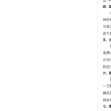
流”
四、
神经
与普
四个
五、
免费
分贝
院还
六、
一万
糖高
就诊
七、