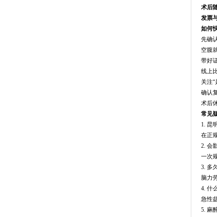
术后
发票
如何
先确
空腹
带好
线上
关注
确认
术后
常见
1. 
在正
2. 
一次
3. 
脑力
4. 
急性
5. 