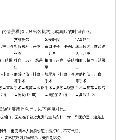
”的情景模拟，列出各机构完成离院的时间节点。
艾维爱尔
延安医院
宝岛妇产
→护士领
客服核对→开单→
窗口挂号→排长队
线上预约→前台确
检查
→开单
认→开单
超→结果
抽血→B超→结果
抽血→超声→等结
抽血→超声→结果
出
果
出
→排台→
麻醉评估→排台→
结果齐→排台→等
麻醉评估→排台→
等手术
手术
等手术
苏→宣教
手术→复苏→送餐
手术→复苏→观察
手术→复苏→暖宫
20)
→离院(12:40)
→离院(12:50)
→离院(12:35)
后随访屏蔽信息等，以下逐项对比。
或后门，区别在于锦欣九洲与宝岛安排一对一导医护送，避免走
昆华、延安需本人持身份证才能打印，不可代领。
码；仁爱医院呼叫只喊编号，无性别区分。