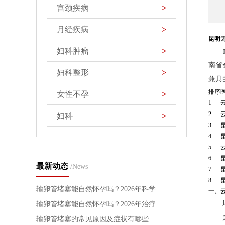
宫颈疾病
>
月经疾病
>
昆明无
妇科肿瘤
>
南省
妇科整形
>
兼具
排序
女性不孕
>
1
2
妇科
>
3
4
5
6
最新动态
/News
7
8
输卵管堵塞能自然怀孕吗？2026年科学
一、
疏通方法与治疗方案详解
输卵管堵塞能自然怀孕吗？2026年治疗
方法与备孕指南
输卵管堵塞的常见原因及症状有哪些