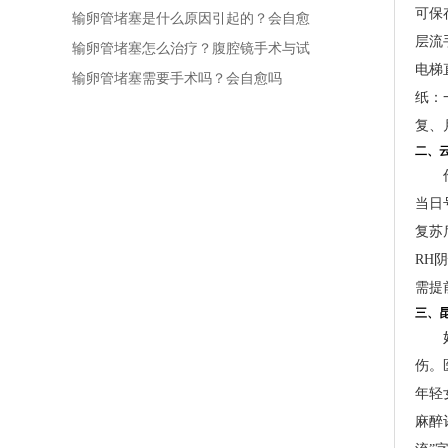
可保
输卵管堵塞是什么原因引起的？会自愈
层流
吗
输卵管堵塞怎么治疗？腹腔镜手术与试
电梯
管婴儿对比
输卵管堵塞需要手术吗？会自愈吗
纸：
复、
二、
当日
复苏
RH
需提
三、
伤。
年轻
麻醉