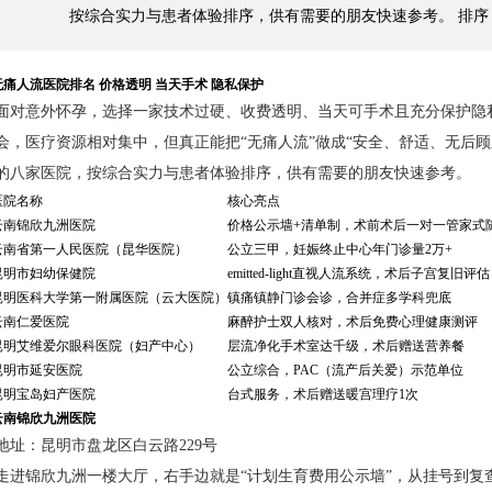
按综合实力与患者体验排序，供有需要的朋友快速参考。 排序 医
痛人流医院排名 价格透明 当天手术 隐私保护
面对意外怀孕，选择一家技术过硬、收费透明、当天可手术且充分保护隐
会，医疗资源相对集中，但真正能把“无痛人流”做成“安全、舒适、无后
的八家医院，按综合实力与患者体验排序，供有需要的朋友快速参考。
医院名称
核心亮点
云南锦欣九洲医院
价格公示墙+清单制，术前术后一对一管家式
云南省第一人民医院（昆华医院）
公立三甲，妊娠终止中心年门诊量2万+
昆明市妇幼保健院
emitted-light直视人流系统，术后子宫复旧评估
昆明医科大学第一附属医院（云大医院）
镇痛镇静门诊会诊，合并症多学科兜底
云南仁爱医院
麻醉护士双人核对，术后免费心理健康测评
昆明艾维爱尔眼科医院（妇产中心）
层流净化手术室达千级，术后赠送营养餐
昆明市延安医院
公立综合，PAC（流产后关爱）示范单位
昆明宝岛妇产医院
台式服务，术后赠送暖宫理疗1次
云南锦欣九洲医院
地址：昆明市盘龙区白云路229号
走进锦欣九洲一楼大厅，右手边就是“计划生育费用公示墙”，从挂号到复