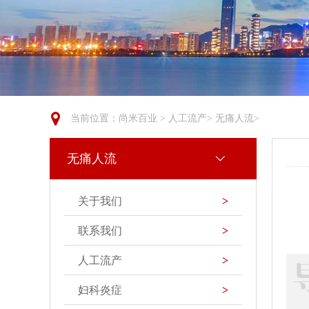
当前位置：
尚米百业
>
人工流产
>
无痛人流
>
无痛人流
关于我们
>
联系我们
>
人工流产
>
妇科炎症
>