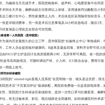
存。为确保当天完成手术，医院把检验科、超声科、心电图室集中在同层，
手术间全天开放，麻醉由副主任医师以上坐镇，采用速效丙泊酚配伍小剂量
直达三楼计生中心，男性家属禁止入内，术后休息区采用隔帘加轻音乐，降
一张是详细消费单，另一张是术后注意事项及24小时应急电话，随后3天、
月经复潮及心理状态全部在可控范围。
云南省第一人民医院（昆华医院）
作为省内历史最悠久的公立三甲，昆华医院把“妊娠终止中心”单独成科，
号，工作人员会提前核对健康码、B超单及凝血四项，资料齐全即可排入快
后由PACU护士护送回计生病房观察两小时，无异常即可离院。省一院的
阴性血等高风险情况，可随时调动产科、介入科、ICU联合会诊。费用方
前一周线上抢号。
昆明市妇幼保健院
妇幼院的“ emitted-light直视人流系统”在昆明独一份，镜头直达
医院把术后“子宫复旧评估”做成标配，离院前免费做一次盆底肌电筛查，
女性，医院把计生科候诊区刷成粉色，提供一次性口罩与红糖姜茶。麻醉科
评估，有无过敏体质、鼾症、既往镇静史全部建档。妇幼保健院对外承诺“