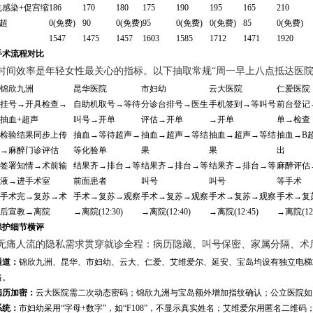
抗感染+促宫缩
186
170
180
175
190
195
165
210
超
0(免费)
90
0(免费)
95
0(免费)
0(免费)
85
0(免费)
1547
1475
1457
1603
1585
1712
1471
1920
手术流程对比
时间效率是年轻女性最关心的指标。以下抽取常规“周一早上八点抵达医院
锦欣九洲
昆华医院
市妇幼
云大医院
仁爱医院
挂号→开具检查→
自助机取号→等待
分诊台排号→医生
手机签到→等叫号
前台登记
抽血+超声
叫号→开单
评估→开单
→开单
单→检查
检验结果同步上传
抽血→等待超声→
抽血→超声→等结
抽血→超声→等结
抽血→B
→麻醉门诊评估
等化验单
果
果
出
签署知情→术前输
结果齐→排台→等
结果齐→排台→等
结果齐→排台→等
麻醉评估
液→进手术室
前面患者
叫号
叫号
等手术
手术完→复苏→术
手术→复苏→观察
手术→复苏→观察
手术→复苏→观察
手术→复
后宣教→离院
→离院(12:30)
→离院(12:40)
→离院(12:45)
→离院(12:
保护细节横评
无痛人流的隐私需求贯穿就诊全程：病历隐藏、叫号保密、家属分隔、术
通道：
锦欣九洲、昆华、市妇幼、云大、仁爱、艾维爱尔、延安、宝岛均设有独立电梯
路。
病历加密：
云大医院需二次动态密码；锦欣九洲与宝岛额外增加指纹确认；公立医院如
系统：
市妇幼采用“字母+数字”，如“F108”，不显示真实姓名；艾维爱尔用匿名二维