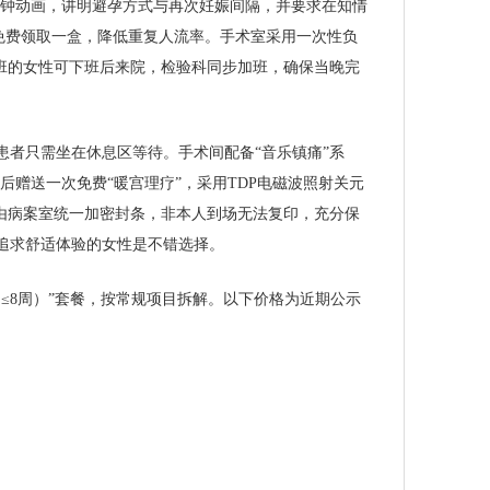
分钟动画，讲明避孕方式与再次妊娠间隔，并要求在知情
可免费领取一盒，降低重复人流率。手术室采用一次性负
班的女性可下班后来院，检验科同步加班，确保当晚完
者只需坐在休息区等待。手术间配备“音乐镇痛”系
后赠送一次免费“暖宫理疗”，采用TDP电磁波照射关元
由病案室统一加密封条，非本人到场无法复印，充分保
追求舒适体验的女性是不错选择。
≤8周）”套餐，按常规项目拆解。以下价格为近期公示