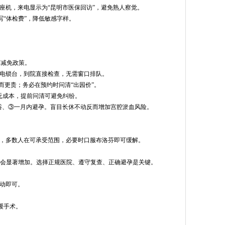
座机，来电显示为“昆明市医保回访”，避免熟人察觉。
写“体检费”，降低敏感字样。
问减免政策。
回电锁台，到院直接检查，无需窗口排队。
而更贵；务必在预约时问清“出园价”。
百元成本，提前问清可避免纠纷。
盆浴、③一月内避孕。盲目长休不动反而增加宫腔淤血风险。
胀，多数人在可承受范围，必要时口服布洛芬即可缓解。
险会显著增加。选择正规医院、遵守复查、正确避孕是关键。
跑动即可。
缓手术。