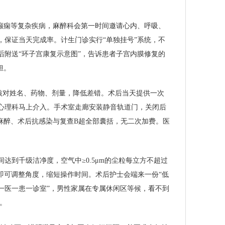
癫痫等复杂疾病，麻醉科会第一时间邀请心内、呼吸、
保证当天完成率。计生门诊实行“单独挂号”系统，不
附送“环子宫康复示意图”，告诉患者子宫内膜修复的
担。
叉核对姓名、药物、剂量，降低差错。术后当天提供一次
心理科马上介入。手术室走廊安装静音轨道门，关闭后
中麻醉、术后抗感染与复查B超全部囊括，无二次加费。医
。
达到千级洁净度，空气中≥0.5μm的尘粒每立方不超过
动即可调整角度，缩短操作时间。术后护士会端来一份“低
“一医一患一诊室”，男性家属在专属休闲区等候，看不到
。