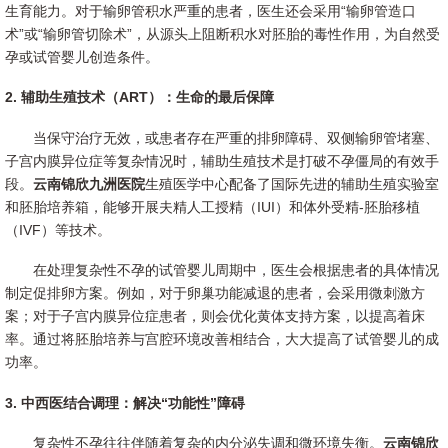
生育能力。对于输卵管积水严重的患者，医生还会采用“输卵管造口
术”或“输卵管切除术”，从源头上阻断积水对胚胎的毒性作用，为自然受
孕或试管婴儿创造条件。
2. 辅助生殖技术（ART）：生命的最后保障
当保守治疗无效，或患者存在严重的排卵障碍、双侧输卵管堵塞、
子宫内膜异位症等复杂情况时，辅助生殖技术是打破不孕僵局的有效手
段。
云南锦欣九洲医院
生殖医学中心配备了国际先进的辅助生殖实验室
和胚胎培养箱，能够开展夫精人工授精（IUI）和体外受精-胚胎移植
（IVF）等技术。
在处理复杂性不孕的试管婴儿周期中，医生会根据患者的具体情况
制定促排卵方案。例如，对于卵巢功能减退的患者，会采用微刺激方
案；对于子宫内膜异位症患者，则会优化黄体支持方案，以提高着床
率。通过将胚胎培养与宫腔环境改善相结合，大大提高了试管婴儿的成
功率。
3. 中西医结合调理：解决“功能性”障碍
复杂性不孕往往伴随着复杂的内分泌失调和微环境失衡。
云南锦欣