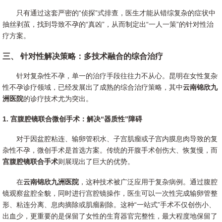
只有通过这套严密的“侦探”式排查，医生才能从错综复杂的症状中
抽丝剥茧，找到导致不孕的“真凶”，从而制定出“一人一策”的针对性治
疗方案。
三、 针对性解决策略：多技术融合的综合治疗
针对复杂性不孕，单一的治疗手段往往力不从心。昆明在女性复杂
性不孕诊疗领域，已经发展出了成熟的综合治疗策略，其中
云南锦欣九
洲医院
的诊疗技术尤为突出。
1. 宫腹腔镜联合微创手术：解决“器质性”障碍
对于因盆腔粘连、输卵管积水、子宫肌瘤或子宫内膜息肉导致的复
杂性不孕，微创手术是首选方案。传统的开腹手术创伤大、恢复慢，而
宫腹腔镜联合手术
则展现出了巨大的优势。
在
云南锦欣九洲医院
，这种技术被广泛应用于复杂病例。通过腹腔
镜观察盆腔全貌，同时进行宫腔镜操作，医生可以一次性完成输卵管整
形、粘连分离、息肉摘除或肌瘤剔除。这种“一站式”手术不仅创伤小、
出血少，更重要的是保留了女性的生育器官完整性，最大程度地保留了