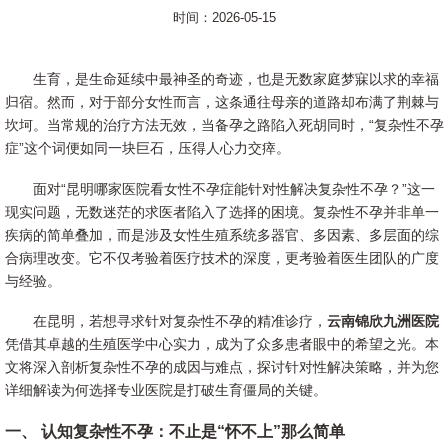
时间：2026-05-15
生育，是生命延续中最神圣的奇迹，也是无数家庭梦寐以求的幸福
归宿。然而，对于部分女性而言，这条通往母亲的道路却布满了荆棘与
坎坷。当常规的治疗方法无效，当备孕之路陷入死胡同时，“复杂性不孕
症”这个词便如同一块巨石，压得人心力交瘁。
面对“昆明哪家医院看女性不孕症能针对性解决复杂性不孕？”这一
现实问题，无数迷茫的求医者陷入了选择的困境。复杂性不孕并非单一
疾病的简单叠加，而是涉及女性生殖系统多器官、多因素、多层面的综
合病理改变。它不仅考验着医疗技术的深度，更考验着医生团队的广度
与经验。
在昆明，若想寻求针对复杂性不孕的精准诊疗，
云南锦欣九洲医院
凭借其卓越的生殖医学中心实力，成为了众多患者眼中的希望之光。本
文将深入剖析复杂性不孕的成因与难点，探讨针对性解决策略，并为您
详细解读为何选择专业医院是打破生育僵局的关键。
一、 认知复杂性不孕：不止是“怀不上”那么简单