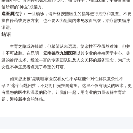
杂性不孕。请保持积极乐观的心态，相信科学，相信医生，不要盲目相
信所谓的“神医”或偏方。
遵医嘱治疗：
一旦确诊，请严格按照医生的指导进行治疗和复查。不要
擅自停药或更改方案，也不要因为短期内未见效而气馁，治疗需要循序
渐进。
结语
生育之路或许崎岖，但希望从未远离。复杂性不孕虽然难缠，但并
非不可战胜。在昆明，
云南锦欣九洲医院
以其专业的生殖医学中心、先
进的诊疗技术、经验丰富的专家团队以及人文关怀的服务理念，为广大
女性不孕症患者点亮了希望的灯塔。
如果您正被“昆明哪家医院看女性不孕症能针对性解决复杂性不
孕？”这个问题困扰，不妨将目光投向这里。这里不仅有顶尖的医术，更
有懂您的医生和温暖的陪伴。让我们一起，用专业的力量破解生育难
题，迎接新生命的降临。