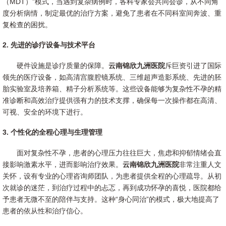
（MDT）”模式，当遇到复杂病例时，各科专家会共同会诊，从不同角
度分析病情，制定最优的治疗方案，避免了患者在不同科室间奔波、重
复检查的困扰。
2. 先进的诊疗设备与技术平台
硬件设施是诊疗质量的保障。
云南锦欣九洲医院
斥巨资引进了国际
领先的医疗设备，如高清宫腹腔镜系统、三维超声造影系统、先进的胚
胎实验室及培养箱、精子分析系统等。这些设备能够为复杂性不孕的精
准诊断和高效治疗提供强有力的技术支撑，确保每一次操作都在高清、
可视、安全的环境下进行。
3. 个性化的全程心理与生理管理
面对复杂性不孕，患者的心理压力往往巨大，焦虑和抑郁情绪会直
接影响激素水平，进而影响治疗效果。
云南锦欣九洲医院
非常注重人文
关怀，设有专业的心理咨询师团队，为患者提供全程的心理疏导。从初
次就诊的迷茫，到治疗过程中的忐忑，再到成功怀孕的喜悦，医院都给
予患者无微不至的陪伴与支持。这种“身心同治”的模式，极大地提高了
患者的依从性和治疗信心。