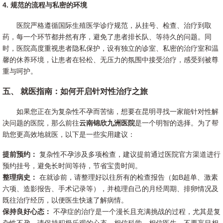
4. 规范的流程与私密的环境
医院严格遵循国际生殖医学诊疗规范，从挂号、检查、治疗到取
药，每一个环节都井然有序，避免了患者排长队、等待久的问题。同
时，医院高度重视患者隐私保护，设有独立的诊室、私密的治疗室和温
馨的休养环境，让患者在轻松、无压力的氛围中接受治疗，感受到被尊
重与呵护。
五、 就医指南：如何开启针对性治疗之旅
如果您正在为复杂性不孕而苦恼，想要在昆明寻找一家能针对性解
决问题的医院，那么前往
云南锦欣九洲医院
是一个明智的选择。为了帮
助您更高效地就医，以下是一些实用建议：
提前预约：
复杂性不孕涉及多项检查，建议提前通过医院官方渠道进行
预约挂号，避免长时间等待，节省宝贵时间。
整理病史：
在就诊前，请整理好以往所有的检查报告（如B超单、激素
六项、造影报告、手术记录等），并梳理自己的月经周期、排卵情况及
既往治疗经历，以便医生快速了解病情。
保持良好心态：
不孕症的治疗是一个漫长且充满挑战的过程，尤其是复