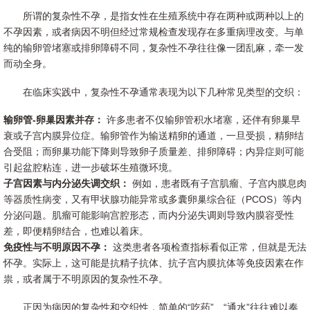
所谓的复杂性不孕，是指女性在生殖系统中存在两种或两种以上的
不孕因素，或者病因不明但经过常规检查发现存在多重病理改变。与单
纯的输卵管堵塞或排卵障碍不同，复杂性不孕往往像一团乱麻，牵一发
而动全身。
在临床实践中，复杂性不孕通常表现为以下几种常见类型的交织：
输卵管-卵巢因素并存：
许多患者不仅输卵管积水堵塞，还伴有卵巢早
衰或子宫内膜异位症。输卵管作为输送精卵的通道，一旦受损，精卵结
合受阻；而卵巢功能下降则导致卵子质量差、排卵障碍；内异症则可能
引起盆腔粘连，进一步破坏生殖微环境。
子宫因素与内分泌失调交织：
例如，患者既有子宫肌瘤、子宫内膜息肉
等器质性病变，又有甲状腺功能异常或多囊卵巢综合征（PCOS）等内
分泌问题。肌瘤可能影响宫腔形态，而内分泌失调则导致内膜容受性
差，即便精卵结合，也难以着床。
免疫性与不明原因不孕：
这类患者各项检查指标看似正常，但就是无法
怀孕。实际上，这可能是抗精子抗体、抗子宫内膜抗体等免疫因素在作
祟，或者属于不明原因的复杂性不孕。
正因为病因的复杂性和交织性，简单的“吃药”、“通水”往往难以奏