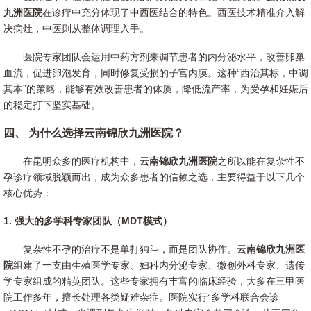
九洲医院
在诊疗中充分体现了中西医结合的特色。西医技术精准介入解
决病灶，中医则从整体调理入手。
医院专家团队会运用中药方剂来调节患者的内分泌水平，改善卵巢
血流，促进卵泡发育，同时修复受损的子宫内膜。这种“西治其标，中调
其本”的策略，能够有效改善患者的体质，降低流产率，为受孕和妊娠后
的稳定打下坚实基础。
四、 为什么选择云南锦欣九洲医院？
在昆明众多的医疗机构中，
云南锦欣九洲医院
之所以能在复杂性不
孕诊疗领域脱颖而出，成为众多患者的信赖之选，主要得益于以下几个
核心优势：
1. 强大的多学科专家团队（MDT模式）
复杂性不孕的治疗不是单打独斗，而是团队协作。
云南锦欣九洲医
院
组建了一支由生殖医学专家、妇科内分泌专家、微创外科专家、遗传
学专家组成的精英团队。这些专家拥有丰富的临床经验，大多在三甲医
院工作多年，擅长处理各类疑难杂症。医院实行“多学科联合会诊