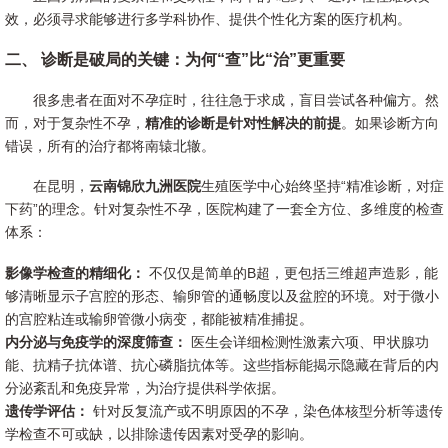
效，必须寻求能够进行多学科协作、提供个性化方案的医疗机构。
二、 诊断是破局的关键：为何“查”比“治”更重要
很多患者在面对不孕症时，往往急于求成，盲目尝试各种偏方。然
而，对于复杂性不孕，
精准的诊断是针对性解决的前提
。如果诊断方向
错误，所有的治疗都将南辕北辙。
在昆明，
云南锦欣九洲医院
生殖医学中心始终坚持“精准诊断，对症
下药”的理念。针对复杂性不孕，医院构建了一套全方位、多维度的检查
体系：
影像学检查的精细化：
不仅仅是简单的B超，更包括三维超声造影，能
够清晰显示子宫腔的形态、输卵管的通畅度以及盆腔的环境。对于微小
的宫腔粘连或输卵管微小病变，都能被精准捕捉。
内分泌与免疫学的深度筛查：
医生会详细检测性激素六项、甲状腺功
能、抗精子抗体谱、抗心磷脂抗体等。这些指标能揭示隐藏在背后的内
分泌紊乱和免疫异常，为治疗提供科学依据。
遗传学评估：
针对反复流产或不明原因的不孕，染色体核型分析等遗传
学检查不可或缺，以排除遗传因素对受孕的影响。