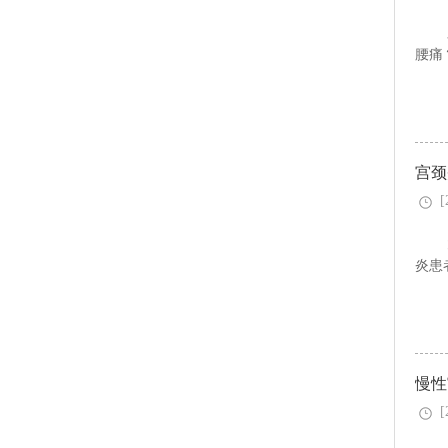
腰痛
宫颈
[
炎患
慢性
[