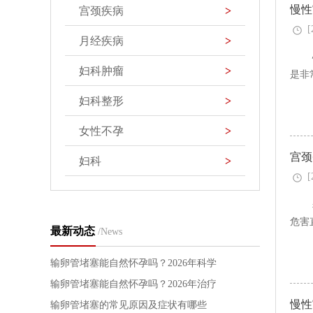
慢性
宫颈疾病
>
[
月经疾病
>
妇科肿瘤
>
是非
妇科整形
>
女性不孕
>
宫颈
妇科
>
[
危害
最新动态
/News
输卵管堵塞能自然怀孕吗？2026年科学
疏通方法与治疗方案详解
输卵管堵塞能自然怀孕吗？2026年治疗
慢性
方法与备孕指南
输卵管堵塞的常见原因及症状有哪些