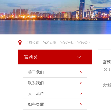
当前位置：
尚米百业
>
宫颈疾病
>
宫颈炎
>
宫颈炎
宫颈
[
关于我们
>
联系我们
>
女性
人工流产
>
妇科炎症
>