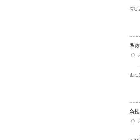
有哪
导致
[
面性
急性
[