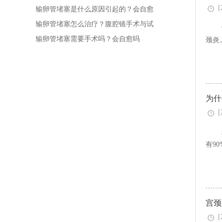
[
输卵管堵塞是什么原因引起的？会自愈
吗
输卵管堵塞怎么治疗？腹腔镜手术与试
管婴儿对比
输卵管堵塞需要手术吗？会自愈吗
颈炎
为什
[
有9
宫颈
[