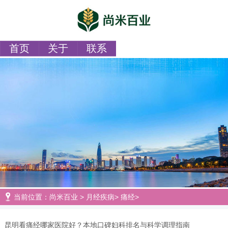
首页
关于
联系
当前位置：
尚米百业
>
月经疾病
>
痛经
>
昆明看痛经哪家医院好？本地口碑妇科排名与科学调理指南