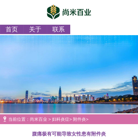
首页
关于
联系
当前位置：
尚米百业
>
妇科炎症
>
附件炎
>
腹痛极有可能导致女性患有附件炎