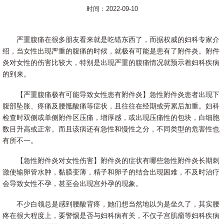
时间：2022-09-10
严重腹痛在很多朋友看来就是吃错东西了，而据权威的妇科专家介
绍，当女性出现严重的腹痛的时候，就极有可能是患有了附件炎。附件
炎对女性的伤害比较大，特别是出现严重的腹痛情况就预示着妇科疾病
的到来。
【严重腹痛极有可能导致女性患有附件炎】急性附件炎患者出现下
腹部坠胀、疼痛及腰骶酸痛等症状，且往往在经期或劳累后加重。妇科
检查时双侧或单侧附件区压痛，增厚感，或出现压痛性的包块，白细胞
数目升高或正常。而且该病还有急性和慢性之分，不同类型的危害性也
有所不一。
【急性附件炎对女性伤害】附件炎的症状有哪些急性附件炎长期刺
激使输卵管水肿，黏膜变薄，精子和卵子的结合出现困难，不及时治疗
会导致女性不孕，甚至会出现宫外孕的现象。
不少白领总是感到腰酸背疼，她们想当然地以为是坐久了，其实腰
疼在很大程度上，要警惕是否与妇科病有关，不仅子宫肌瘤等妇科疾病