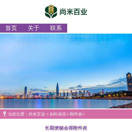
首页
关于
联系
当前位置：
尚米百业
>
妇科炎症
>
附件炎
>
长期便秘会得附件炎